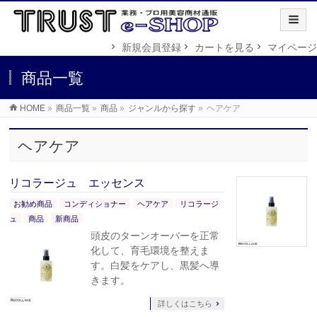
新規会員登録
カートを見る
マイページ
商品一覧
HOME
»
商品一覧
»
商品
»
ジャンルから探す
»
ヘアケア
ヘアケア
リコラージュ エッセンス
お勧め商品
コンディショナー
ヘアケア
リコラージ
ュ
商品
新商品
頭皮のターンオーバーを正常
化して、育毛環境を整えま
す。白髪をケアし、黒髪へ導
きます。
詳しくはこちら