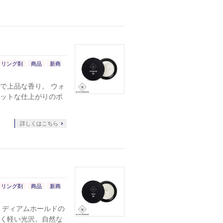
イリング剤
商品
新商
で上品な香り。 ウォ
ットな仕上がりのポ
詳しくはこちら
イリング剤
商品
新商
ミディアムホールドの
く軽い光沢。自然な