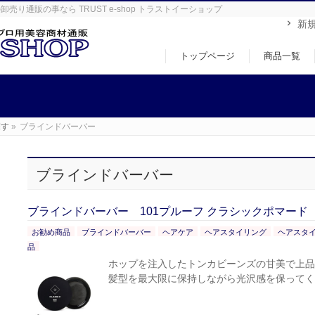
り通販の事なら TRUST e-shop トラストイーショップ
新
トップページ
商品一覧
探す
»
ブラインドバーバー
ブラインドバーバー
ブラインドバーバー 101プルーフ クラシックポマード
お勧め商品
ブラインドバーバー
ヘアケア
ヘアスタイリング
ヘアスタ
品
ホップを注入したトンカビーンズの甘美で上品
髪型を最大限に保持しながら光沢感を保ってく